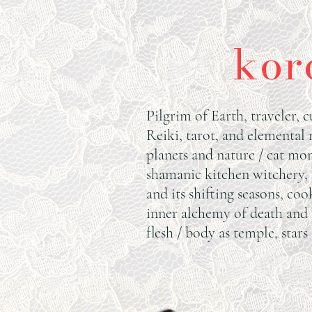
kor
Pilgrim of Earth, traveler, c
Reiki, tarot, and elemental
planets and nature / cat mom
shamanic kitchen witchery,
and its shifting seasons, coo
inner alchemy of death and 
flesh / body as temple, stars 