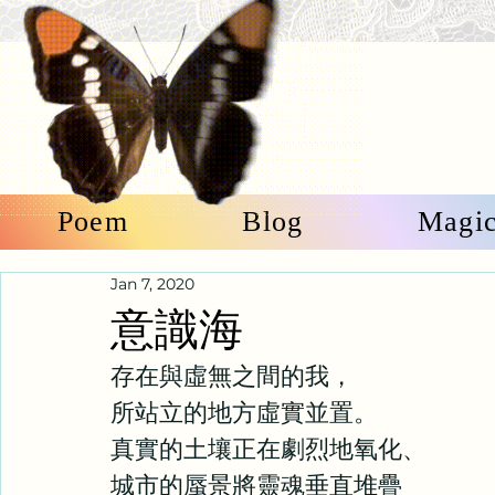
Poem
Blog
Magi
Jan 7, 2020
意識海
存在與虛無之間的我，
所站立的地方虛實並置。
真實的土壤正在劇烈地氧化、
城市的蜃景將靈魂垂直堆疊